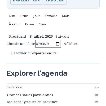
ENREGISTRER
ANNULER
Liste
Grille
Jour
Semaine
Mois
À venir
Passés
Tous
Précédent
8 juillet, 2026
Suivant
Choisir une date
Afficher
S’abonner ou exporter en iCal
Explorer l'agenda
CALENDRIERS
3
Grandes salles parisiennes
955
Maisons lyriques en province
251