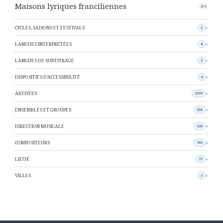
Maisons lyriques franciliennes
264
CYCLES, SAISONS ET FESTIVALS
5
LANGUES INTERPRÉTÉES
6
LANGUES DE SURTITRAGE
2
DISPOSITIFS D’ACCESSIBILITÉ
4
ARTISTES
2339
ENSEMBLES ET GROUPES
358
DIRECTION MUSICALE
326
COMPOSITEURS
705
LIEUX
75
VILLES
3