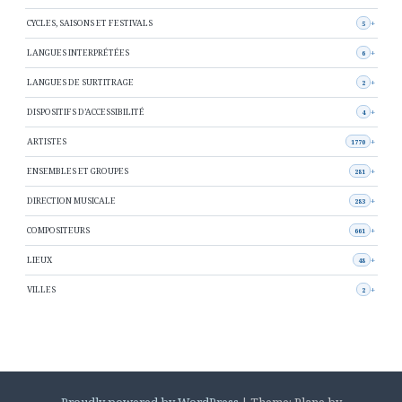
CYCLES, SAISONS ET FESTIVALS
5
LANGUES INTERPRÉTÉES
6
LANGUES DE SURTITRAGE
2
DISPOSITIFS D’ACCESSIBILITÉ
4
ARTISTES
1770
ENSEMBLES ET GROUPES
281
DIRECTION MUSICALE
283
COMPOSITEURS
661
LIEUX
48
VILLES
2
Proudly powered by WordPress
|
Theme: Plane by