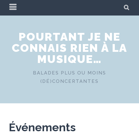
Skip
PRIMARY
SE
to
MENU
content
POURTANT JE NE
CONNAIS RIEN À LA
MUSIQUE…
BALADES PLUS OU MOINS
(DÉ)CONCERTANTES
Événements