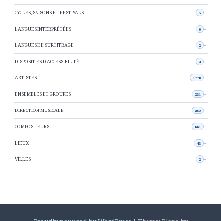
CYCLES, SAISONS ET FESTIVALS
5
LANGUES INTERPRÉTÉES
6
LANGUES DE SURTITRAGE
2
DISPOSITIFS D’ACCESSIBILITÉ
4
ARTISTES
1770
ENSEMBLES ET GROUPES
281
DIRECTION MUSICALE
283
COMPOSITEURS
661
LIEUX
48
VILLES
2
Proudly powered by WordPress
|
Theme: Plane by