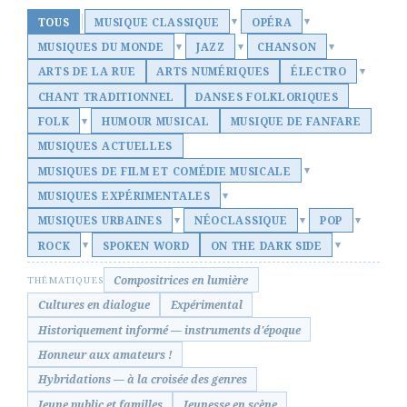
TOUS
MUSIQUE CLASSIQUE
OPÉRA
▾
▾
MUSIQUES DU MONDE
JAZZ
CHANSON
▾
▾
▾
ARTS DE LA RUE
ARTS NUMÉRIQUES
ÉLECTRO
▾
CHANT TRADITIONNEL
DANSES FOLKLORIQUES
FOLK
HUMOUR MUSICAL
MUSIQUE DE FANFARE
▾
MUSIQUES ACTUELLES
MUSIQUES DE FILM ET COMÉDIE MUSICALE
▾
MUSIQUES EXPÉRIMENTALES
▾
MUSIQUES URBAINES
NÉOCLASSIQUE
POP
▾
▾
▾
ROCK
SPOKEN WORD
ON THE DARK SIDE
▾
▾
Compositrices en lumière
THÉMATIQUES
Cultures en dialogue
Expérimental
Historiquement informé — instruments d'époque
Honneur aux amateurs !
Hybridations — à la croisée des genres
Jeune public et familles
Jeunesse en scène