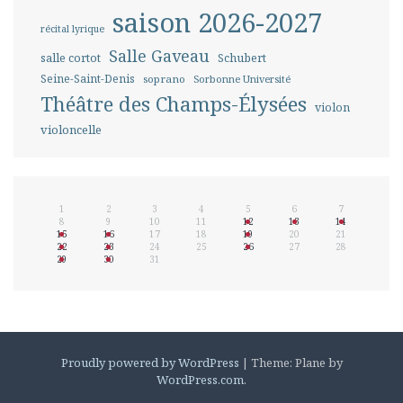
saison 2026-2027
récital lyrique
Salle Gaveau
salle cortot
Schubert
Seine-Saint-Denis
soprano
Sorbonne Université
Théâtre des Champs-Élysées
violon
violoncelle
1
2
3
4
5
6
7
8
9
10
11
12
13
14
15
16
17
18
19
20
21
22
23
24
25
26
27
28
29
30
31
Proudly powered by WordPress
|
Theme: Plane by
WordPress.com
.