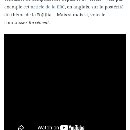
exemple cet
article de la BBC
, en anglais, sur la postérité
du thème de la Fo(l)lia… Mais si mais si, vous le
connaissez
forcément
: