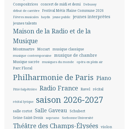
Compositrices
concert de midi et demi
Debussy
Festival Métis Plaine Commune 2026
début de carrière
jeunes interprètes
Fièvres musicales
haydn
jeune public
jeunes talents
Maison de la Radio et de la
Musique
Montmartre
Mozart
musique classique
musique de chambre
musique contemporaine
Musique sacrée
musiques du monde
opéra en plein air
Parc Floral
Philharmonie de Paris
Piano
Radio France
Ravel
récital
Pitié-Salpêtrière
saison 2026-2027
récital lyrique
Salle Gaveau
salle cortot
Schubert
Seine-Saint-Denis
soprano
Sorbonne Université
Théâtre des Champs-Élysées
violon