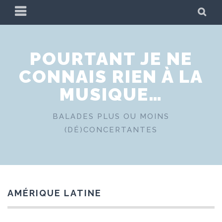
Skip
PRIMARY
SE
to
MENU
content
POURTANT JE NE
CONNAIS RIEN À LA
MUSIQUE…
BALADES PLUS OU MOINS
(DÉ)CONCERTANTES
AMÉRIQUE LATINE