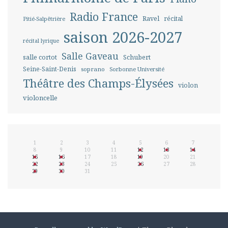
Radio France
Ravel
récital
Pitié-Salpêtrière
saison 2026-2027
récital lyrique
Salle Gaveau
salle cortot
Schubert
Seine-Saint-Denis
soprano
Sorbonne Université
Théâtre des Champs-Élysées
violon
violoncelle
1
2
3
4
5
6
7
8
9
10
11
12
13
14
15
16
17
18
19
20
21
22
23
24
25
26
27
28
29
30
31