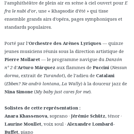
l’amphithéâtre de plein air en scène à ciel ouvert pour
E
fra le nubi d’or
, une « Rhapsodie d’été » qui tisse
ensemble grands airs d’opéra, pages symphoniques et
standards populaires.
Porté par l’
Orchestre des Arènes Lyriques
— quinze
jeunes musiciens réunis sous la direction artistique de
Pierre Mollaret
— le programme navigue du
Danzón
n° 2
d’
Arturo Márquez
aux flammes de
Puccini
(
Nessun
dorma
, extrait de
Turandot
), de l’adieu de
Catalani
(
Ebben? Ne andrò lontana
,
La Wally
) à la douceur jazz de
Nina Simone
(
My baby just cares for me
).
Solistes de cette représentation :
Anara Khassenova
, soprano ·
Jérémie Schütz
, ténor ·
Laurine Moullet
, voix soul ·
Alexandre Lombard-
Buffet
, piano