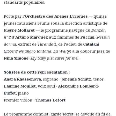
standards populaires.
Porté par l’
Orchestre des Arènes Lyriques
— quinze
jeunes musiciens réunis sous la direction artistique de
Pierre Mollaret
— le programme navigue du
Danzón
n° 2
d’
Arturo Márquez
aux flammes de
Puccini
(
Nessun
dorma
, extrait de
Turandot
), de l’adieu de
Catalani
(
Ebben? Ne andrò lontana
,
La Wally
) à la douceur jazz de
Nina Simone
(
My baby just cares for me
).
Solistes de cette représentation :
Anara Khassenova
, soprano ·
Jérémie Schütz
, ténor ·
Laurine Moullet
, voix soul ·
Alexandre Lombard-
Buffet
, piano
Premier violon :
Thomas Lefort
Le programme complet, gardé secret, se dévoile au fil de