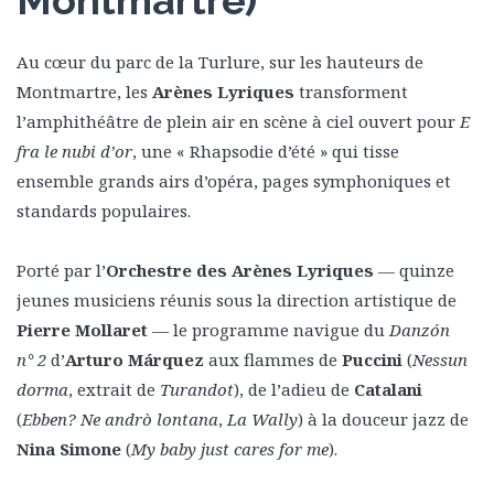
Montmartre)
Au cœur du parc de la Turlure, sur les hauteurs de
Montmartre, les
Arènes Lyriques
transforment
l’amphithéâtre de plein air en scène à ciel ouvert pour
E
fra le nubi d’or
, une « Rhapsodie d’été » qui tisse
ensemble grands airs d’opéra, pages symphoniques et
standards populaires.
Porté par l’
Orchestre des Arènes Lyriques
— quinze
jeunes musiciens réunis sous la direction artistique de
Pierre Mollaret
— le programme navigue du
Danzón
n° 2
d’
Arturo Márquez
aux flammes de
Puccini
(
Nessun
dorma
, extrait de
Turandot
), de l’adieu de
Catalani
(
Ebben? Ne andrò lontana
,
La Wally
) à la douceur jazz de
Nina Simone
(
My baby just cares for me
).