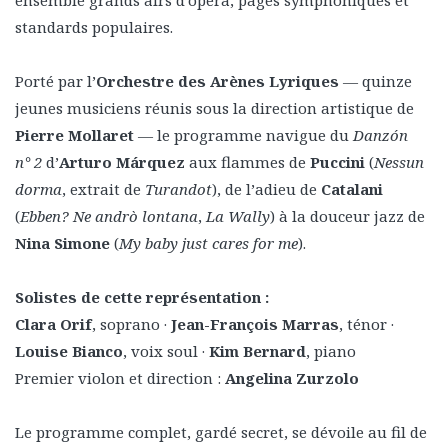
ensemble grands airs d’opéra, pages symphoniques et
standards populaires.
Porté par l’
Orchestre des Arènes Lyriques
— quinze
jeunes musiciens réunis sous la direction artistique de
Pierre Mollaret
— le programme navigue du
Danzón
n° 2
d’
Arturo Márquez
aux flammes de
Puccini
(
Nessun
dorma
, extrait de
Turandot
), de l’adieu de
Catalani
(
Ebben? Ne andrò lontana
,
La Wally
) à la douceur jazz de
Nina Simone
(
My baby just cares for me
).
Solistes de cette représentation :
Clara Orif
, soprano ·
Jean-François Marras
, ténor ·
Louise Bianco
, voix soul ·
Kim Bernard
, piano
Premier violon et direction :
Angelina Zurzolo
Le programme complet, gardé secret, se dévoile au fil de