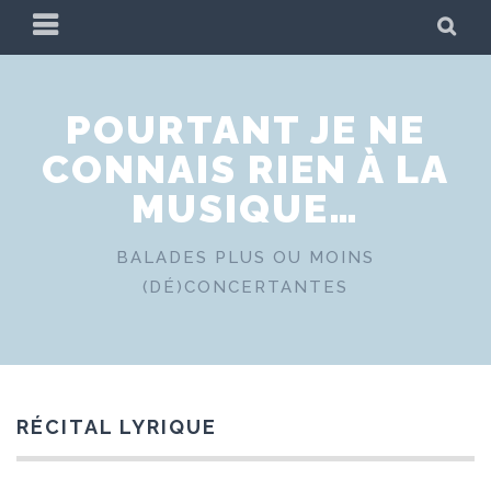
Skip
PRIMARY
SE
to
MENU
content
POURTANT JE NE
CONNAIS RIEN À LA
MUSIQUE…
BALADES PLUS OU MOINS
(DÉ)CONCERTANTES
RÉCITAL LYRIQUE