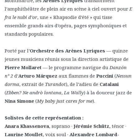
Montmartre, les
Arènes Lyriques
transforment
l’amphithéâtre de plein air en scène à ciel ouvert pour
E
fra le nubi d’or
, une « Rhapsodie d’été » qui tisse
ensemble grands airs d’opéra, pages symphoniques et
standards populaires.
Porté par l’
Orchestre des Arènes Lyriques
— quinze
jeunes musiciens réunis sous la direction artistique de
Pierre Mollaret
— le programme navigue du
Danzón
n° 2
d’
Arturo Márquez
aux flammes de
Puccini
(
Nessun
dorma
, extrait de
Turandot
), de l’adieu de
Catalani
(
Ebben? Ne andrò lontana
,
La Wally
) à la douceur jazz de
Nina Simone
(
My baby just cares for me
).
Solistes de cette représentation :
Anara Khassenova
, soprano ·
Jérémie Schütz
, ténor ·
Laurine Moullet
, voix soul ·
Alexandre Lombard-