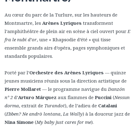
Au cœur du parc de la Turlure, sur les hauteurs de
Montmartre, les
Arènes Lyriques
transforment
l’amphithéâtre de plein air en scène à ciel ouvert pour
E
fra le nubi d’or
, une « Rhapsodie d’été » qui tisse
ensemble grands airs d’opéra, pages symphoniques et
standards populaires.
Porté par l’
Orchestre des Arènes Lyriques
— quinze
jeunes musiciens réunis sous la direction artistique de
Pierre Mollaret
— le programme navigue du
Danzón
n° 2
d’
Arturo Márquez
aux flammes de
Puccini
(
Nessun
dorma
, extrait de
Turandot
), de l’adieu de
Catalani
(
Ebben? Ne andrò lontana
,
La Wally
) à la douceur jazz de
Nina Simone
(
My baby just cares for me
).