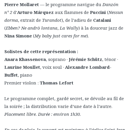
Pierre Mollaret
— le programme navigue du
Danzón
n° 2
d’
Arturo Márquez
aux flammes de
Puccini
(
Nessun
dorma
, extrait de
Turandot
), de l’adieu de
Catalani
(
Ebben? Ne andrò lontana
,
La Wally
) à la douceur jazz de
Nina Simone
(
My baby just cares for me
).
Solistes de cette représentation :
Anara Khassenova
, soprano ·
Jérémie Schütz
, ténor ·
Laurine Moullet
, voix soul ·
Alexandre Lombard-
Buffet
, piano
Premier violon :
Thomas Lefort
Le programme complet, gardé secret, se dévoile au fil de
la soirée ; la distribution varie d’une date à l’autre.
Placement libre. Durée : environ 1h30.
En cas de pluie, le concert est maintenu à l’église Saint-Jean