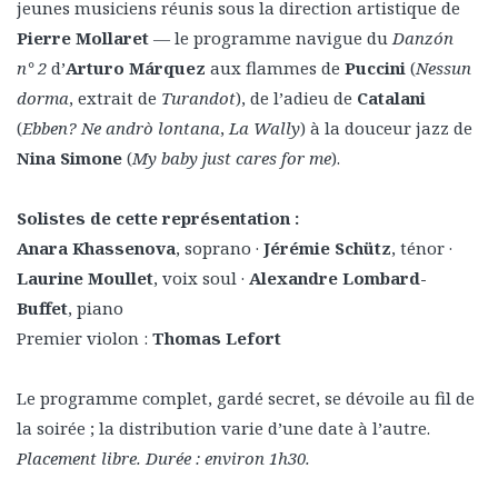
jeunes musiciens réunis sous la direction artistique de
Pierre Mollaret
— le programme navigue du
Danzón
n° 2
d’
Arturo Márquez
aux flammes de
Puccini
(
Nessun
dorma
, extrait de
Turandot
), de l’adieu de
Catalani
(
Ebben? Ne andrò lontana
,
La Wally
) à la douceur jazz de
Nina Simone
(
My baby just cares for me
).
Solistes de cette représentation :
Anara Khassenova
, soprano ·
Jérémie Schütz
, ténor ·
Laurine Moullet
, voix soul ·
Alexandre Lombard-
Buffet
, piano
Premier violon :
Thomas Lefort
Le programme complet, gardé secret, se dévoile au fil de
la soirée ; la distribution varie d’une date à l’autre.
Placement libre. Durée : environ 1h30.