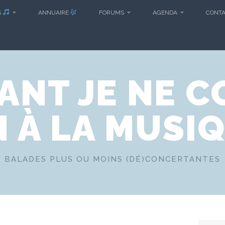
S
ANNUAIRE
FORUMS
AGENDA
CONT
ANT JE NE C
N À LA MUSI
BALADES PLUS OU MOINS (DÉ)CONCERTANTES