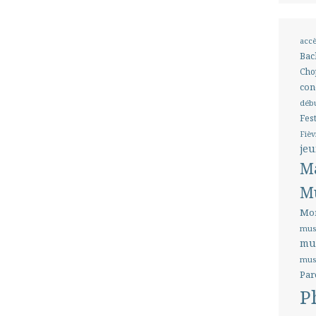
accè
Bac
Cho
con
débu
Fes
Fièv
jeu
Ma
M
Mon
mus
mu
mus
Par
P