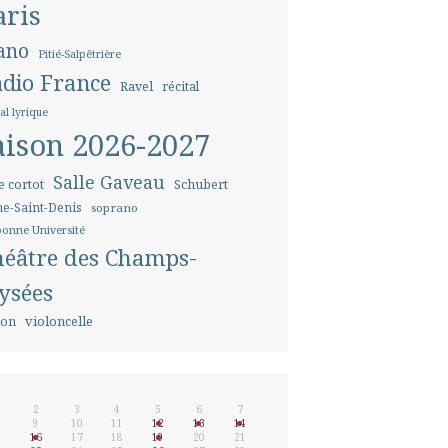
aris
ano
Pitié-Salpêtrière
dio France
Ravel
récital
tal lyrique
aison 2026-2027
Salle Gaveau
e cortot
Schubert
ne-Saint-Denis
soprano
onne Université
éâtre des Champs-
ysées
violoncelle
lon
2
3
4
5
6
7
9
10
11
12
13
14
5
16
17
18
19
20
21