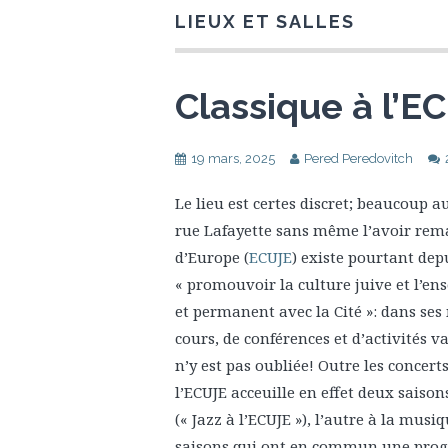
LIEUX ET SALLES
Classique à l’E
19 mars, 2025
Pered Peredovitch
Le lieu est certes discret; beaucoup a
rue Lafayette sans même l’avoir remar
d’Europe (
ECUJE
) existe pourtant depu
« promouvoir la culture juive et l’e
et permanent avec la Cité »: dans s
cours, de conférences et d’activités v
n’y est pas oubliée! Outre les concert
l’ECUJE acceuille en effet deux saiso
(« Jazz à l’ECUJE »), l’autre à la musi
saisons qui ont en commun une prog