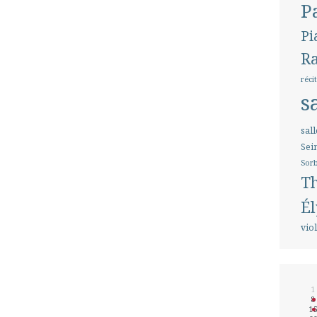
P
Pi
Ra
réci
s
sall
Sei
Sorb
Th
Él
vio
1
8
1