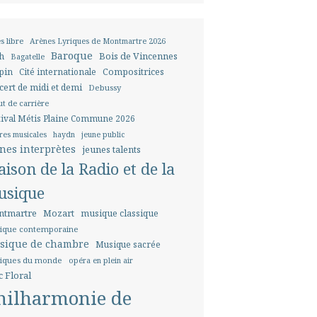
s libre
Arènes Lyriques de Montmartre 2026
Baroque
Bois de Vincennes
h
Bagatelle
pin
Cité internationale
Compositrices
cert de midi et demi
Debussy
t de carrière
tival Métis Plaine Commune 2026
res musicales
haydn
jeune public
nes interprètes
jeunes talents
ison de la Radio et de la
usique
tmartre
Mozart
musique classique
ique contemporaine
sique de chambre
Musique sacrée
iques du monde
opéra en plein air
c Floral
hilharmonie de