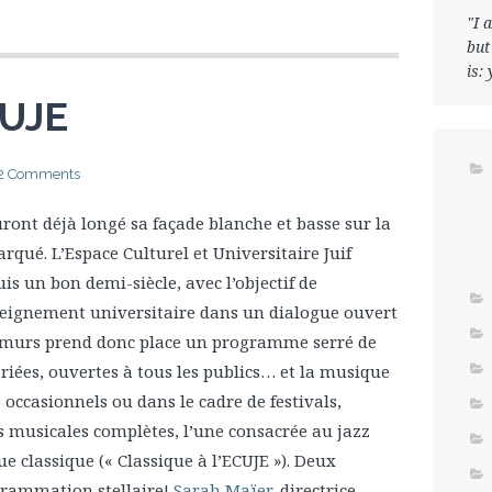
"I 
but
is:
CUJE
2 Comments
uront déjà longé sa façade blanche et basse sur la
qué. L’Espace Culturel et Universitaire Juif
is un bon demi-siècle, avec l’objectif de
nseignement universitaire dans un dialogue ouvert
es murs prend donc place un programme serré de
ariées, ouvertes à tous les publics… et la musique
s occasionnels ou dans le cadre de festivals,
ns musicales complètes, l’une consacrée au jazz
que classique (« Classique à l’ECUJE »). Deux
rammation stellaire!
Sarah Maïer
, directrice