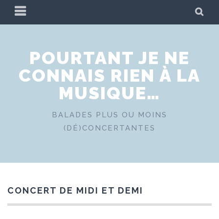
Skip
PRIMARY
SE
to
MENU
content
POURTANT JE NE
CONNAIS RIEN À LA
MUSIQUE…
BALADES PLUS OU MOINS
(DÉ)CONCERTANTES
CONCERT DE MIDI ET DEMI