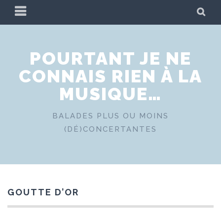
Skip
PRIMARY
SE
to
MENU
content
POURTANT JE NE
CONNAIS RIEN À LA
MUSIQUE…
BALADES PLUS OU MOINS
(DÉ)CONCERTANTES
GOUTTE D’OR