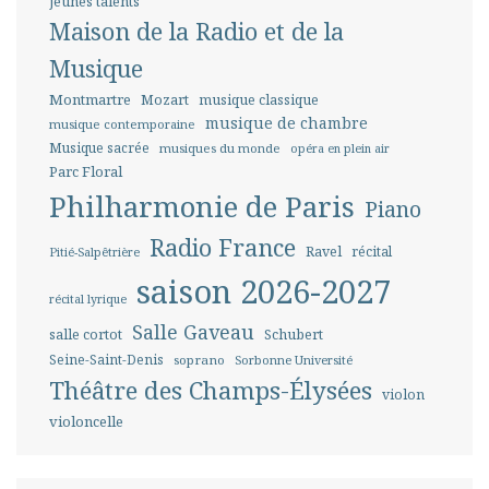
jeunes talents
Maison de la Radio et de la
Musique
Montmartre
Mozart
musique classique
musique de chambre
musique contemporaine
Musique sacrée
musiques du monde
opéra en plein air
Parc Floral
Philharmonie de Paris
Piano
Radio France
Ravel
récital
Pitié-Salpêtrière
saison 2026-2027
récital lyrique
Salle Gaveau
salle cortot
Schubert
Seine-Saint-Denis
soprano
Sorbonne Université
Théâtre des Champs-Élysées
violon
violoncelle