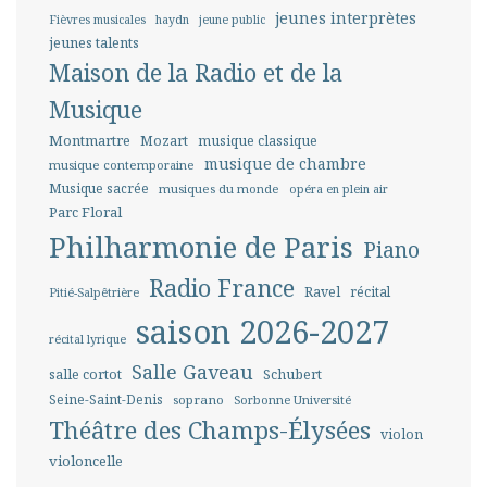
jeunes interprètes
Fièvres musicales
haydn
jeune public
jeunes talents
Maison de la Radio et de la
Musique
Montmartre
Mozart
musique classique
musique de chambre
musique contemporaine
Musique sacrée
musiques du monde
opéra en plein air
Parc Floral
Philharmonie de Paris
Piano
Radio France
Ravel
récital
Pitié-Salpêtrière
saison 2026-2027
récital lyrique
Salle Gaveau
salle cortot
Schubert
Seine-Saint-Denis
soprano
Sorbonne Université
Théâtre des Champs-Élysées
violon
violoncelle