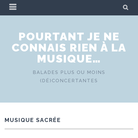
Skip
PRIMARY
SE
to
MENU
content
POURTANT JE NE
CONNAIS RIEN À LA
MUSIQUE…
BALADES PLUS OU MOINS
(DÉ)CONCERTANTES
MUSIQUE SACRÉE