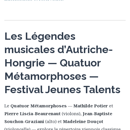
Les Légendes
musicales d’Autriche-
Hongrie — Quatuor
Métamorphoses —
Festival Jeunes Talents
Le
Quatuor Métamorphoses
—
Mathilde Potier
et
Pierre Liscia-Beaurenaut
(violons),
Jean-Baptiste
Souchon-Graziani
(alto) et
Madeleine Douçot
(violoncelle) — explore le répertoire viennois classique