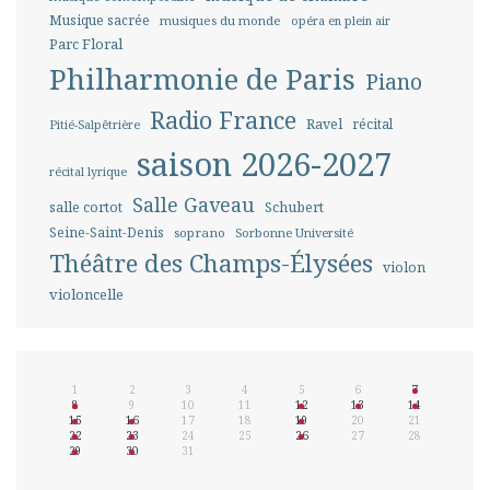
Musique sacrée
musiques du monde
opéra en plein air
Parc Floral
Philharmonie de Paris
Piano
Radio France
Ravel
récital
Pitié-Salpêtrière
saison 2026-2027
récital lyrique
Salle Gaveau
salle cortot
Schubert
Seine-Saint-Denis
soprano
Sorbonne Université
Théâtre des Champs-Élysées
violon
violoncelle
1
2
3
4
5
6
7
8
9
10
11
12
13
14
15
16
17
18
19
20
21
22
23
24
25
26
27
28
29
30
31