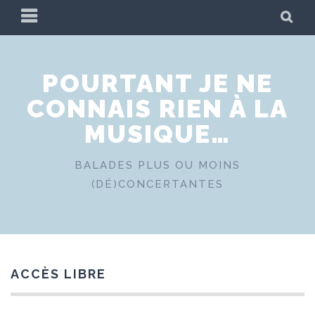
Skip
PRIMARY
SE
to
MENU
content
POURTANT JE NE
CONNAIS RIEN À LA
MUSIQUE…
BALADES PLUS OU MOINS
(DÉ)CONCERTANTES
ACCÈS LIBRE