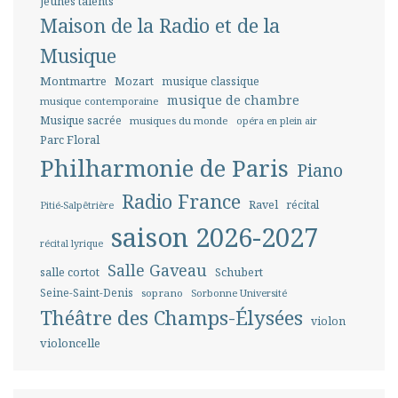
jeunes talents
Maison de la Radio et de la
Musique
Montmartre
Mozart
musique classique
musique de chambre
musique contemporaine
Musique sacrée
musiques du monde
opéra en plein air
Parc Floral
Philharmonie de Paris
Piano
Radio France
Ravel
récital
Pitié-Salpêtrière
saison 2026-2027
récital lyrique
Salle Gaveau
salle cortot
Schubert
Seine-Saint-Denis
soprano
Sorbonne Université
Théâtre des Champs-Élysées
violon
violoncelle