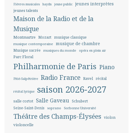
jeunes interprètes
Fièvres musicales
haydn
jeune public
jeunes talents
Maison de la Radio et de la
Musique
Montmartre
Mozart
musique classique
musique de chambre
musique contemporaine
Musique sacrée
musiques du monde
opéra en plein air
Parc Floral
Philharmonie de Paris
Piano
Radio France
Ravel
récital
Pitié-Salpêtrière
saison 2026-2027
récital lyrique
Salle Gaveau
salle cortot
Schubert
Seine-Saint-Denis
soprano
Sorbonne Université
Théâtre des Champs-Élysées
violon
violoncelle